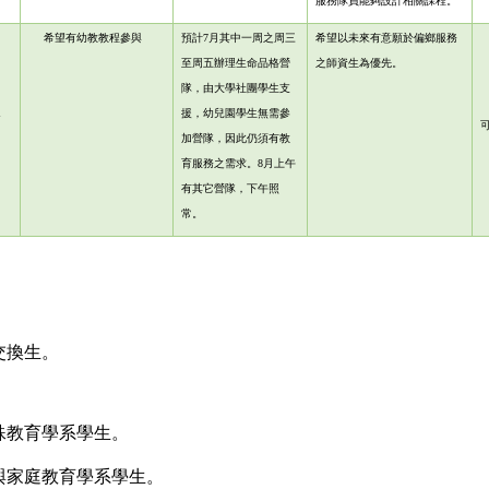
服務隊員能夠設計相關課程。
希望有幼
教教程參與
預計7月其中一周之周三
希望以未來有意願於偏鄉服務
至周五辦理生命品格營
之師資生為優先。
隊，由大學社團學生支
1
援，幼兒園學生無需參
加營隊，因此仍須有教
育服務之需求。8月上午
有其它營隊，下午照
常。
交換生。
殊教育學系學生。
與家庭教育學系學生。