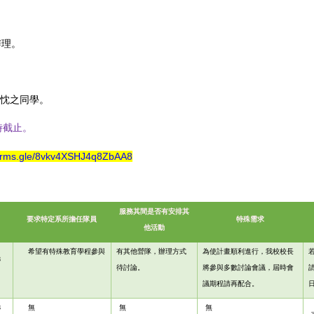
辦理。
忱之同學。
 時截止。
forms.gle/8vkv4XSHJ4q8ZbAA8
服務其間是否有安排其
要求特定系所擔任隊員
特殊需求
他活動
希望有特殊教育學程參與
有其他營隊，辦理方式
為使計畫順利進行，我校校長
8
待討論。
將參與多數討論會議，屆時會
議期程請再配合。
8
無
無
無