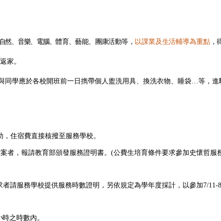
自然、音樂、電腦、
體育、藝能、團康活動等，
以課業及生活輔導為重點
，
返家。
與同學應於各校開班前一日擕帶個人盥洗用具、換洗衣物、睡袋…等，進
助，住宿費直接核撥至服務學校。
服務檔案者，報請教育部頒發服務證明書。(公費生培育條件要求參加史懷哲
服務學校提供服務時數證明，另依規定為學年度採計，以參加7/11-8/5為例，7
小時之
時數內。