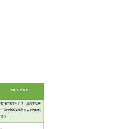
假日可否留宿
若有特殊需求可於前一週向學校申
請，屆時會再安排警衛人力協助假
日留宿。
）