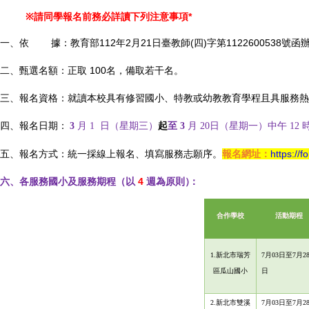
※
請同學報名前務必詳讀下列注意事項*
一、依 據：教育部112年2月21日臺教師(四)字第1122600538號函
二、甄選名額：正取 100名，備取若干名。
三、報名資格：就讀本校具有修習國小、特教或幼教教育學程且具服務熱
四、報名日期：
3
月 1 日（星期三）
起
至 3
月 20日（星期一）中午 12
五、報名方式：統一採線上報名、填寫服務志願序。
報名網址：
https://
六、各服務國小及服務期程（以
4
週為原則
）
：
合
作學校
活動期程
1.
新北市瑞芳
7月03日至7月2
區瓜山國小
日
2.新北市雙溪
7月03日至7月2