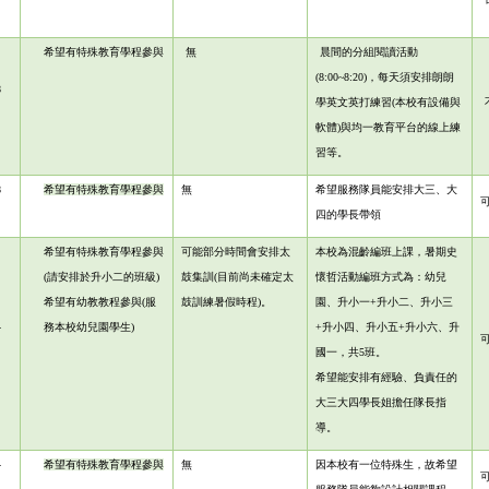
希望有特殊教育學程參與
無
晨間的分組閱讀活動
(8:00~8:20)，每天須安排朗朗
8
學英文英打練習(本校有設備與
軟體)
與均一教育平台的線上練
習等。
8
希望有特殊教育學程參與
無
希望服務隊員能安排大三、大
四的學長帶領
希望有特殊教育學程參與
可能部分時間會安排太
本校為混齡編班上課，暑期史
(請安排於升小二的班級)
鼓集訓(目前尚未確定太
懷哲活動編班方式為：幼兒
希望有幼教教程參與
(服
鼓訓練暑假時程)。
園、升小一+升小二、升小三
4
務本校幼兒園學生)
+升小四、升小五+升小六、升
國一，共5班。
希望能安排有經驗、負責任的
大三大四學長姐擔任隊長指
導。
4
希望有特殊教育學程參與
無
因本校有一位特殊生，故希望