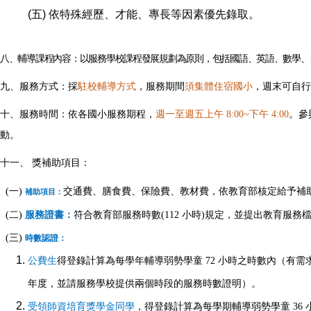
(五) 依特殊經歷、才能、專長等因素優先錄取。
八、輔導課程內容：以服務學校課程發展規劃為原則，包括國語、英語、數學、
九、服務方式：採
駐校輔導方式
，服務期間
須集體住宿國小
，週末可自行
十、服務時間：依各國小服務期程，
週一至週五上午 8:00~下午 4:00
。參
動。
十一、 獎補助項目：
(一)
交通費、膳食費、保險費、教材費，依教育部核定給予補
補助項目：
(二)
服務證書：
符合教育部服務時數(112 小時)規定，並提出教育
(三)
時數認證：
公費生
得登錄計算為每學年輔導弱勢學童 72 小時之時數內（有需求者請
年度，並請服務學校提供兩個時段的服務時數證明）。
受領師資培育獎學金同學
，得登錄計算為每學期輔導弱勢學童 36