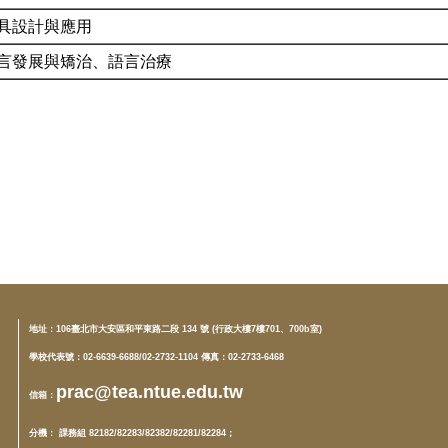
具設計與應用
言發展與矯治、語言治療
地址：
106臺北市大安區和平東路二段 134 號 (行政大樓7樓701、700b室)
學校代表號：02-6639-6688/02-2732-1104 傳真：02-2733-6468
prac@tea.ntue.edu.tw
信箱
：
分機
： 課務組 82182/82283/82382/82281/82284；