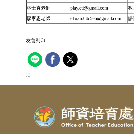
林士真老師
play.eti@gmail.com
教
廖家恩老師
e1u2n3i4c5e6@gmail.com
語
友善列印
:::