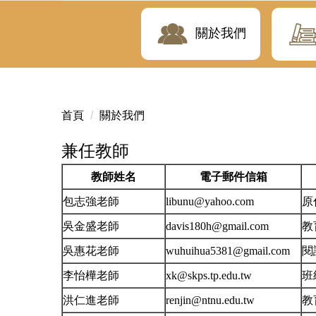
關於我們
首頁
關於我們
兼任教師
教師姓名
電子郵件信箱
包志強老師
libunu@yahoo.com
原
吳金盛老師
davis180h@gmail.com
教
吳惠花老師
wuhuihua5381@gmail.com
閱
李怡樺老師
xk@skps.tp.edu.tw
班
洪仁進老師
renjin@ntnu.edu.tw
教