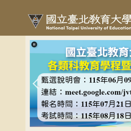
跳
到
主
要
內
容
區
教程甄選banner