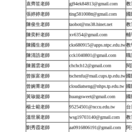
袁齊笙老師
gj94ek84813@gmail.com
教
張婷婷老師
ting581008tt@gmail.com
國
陳俊生老師
taobot@ms38.hinet.net
教
陳奕軒老師
xv6354@gmail.com
輔
陳國生老師
cks680915@apps.ntpc.edu.tw
教
陳清誥老師
cck1040801@gmail.com
職
陳麗雲老師
chchch12@gmail.com
閱
曾振富老師
tschenfu@mail.cups.tp.edu.tw
國
曾婉菁老師
cloudiatseng@nhps.tp.edu.tw
國
黃琡懿老師
huangsweet@gmail.com
國
楊士範老師
95254501@nccu.edu.tw
台
溫世展老師
wsg19703140@gmail.com
教
劉秀霞老師
aa0916806191@gmail.com
阿