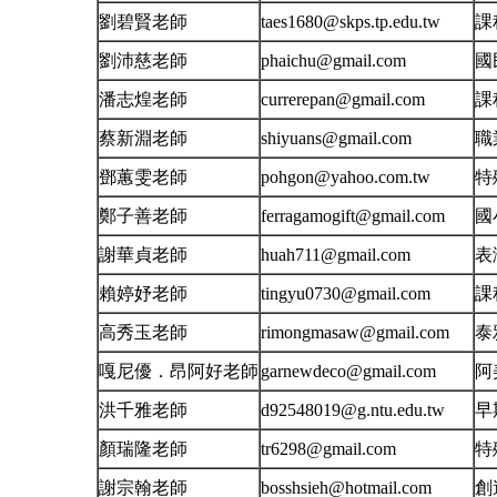
劉碧賢老師
taes1680@skps.tp.edu.tw
課
劉沛慈老師
phaichu@gmail.com
國
潘志煌老師
currerepan@gmail.com
課
蔡新淵老師
shiyuans@gmail.com
職
鄧蕙雯老師
pohgon@yahoo.com.tw
特
鄭子善老師
ferragamogift@gmail.com
國
謝華貞老師
huah711@gmail.com
表
賴婷妤老師
tingyu0730@gmail.com
課
高秀玉老師
rimongmasaw@gmail.com
泰
嘎尼優．昂阿好老師
garnewdeco@gmail.com
阿
洪千雅老師
d92548019@g.ntu.edu.tw
早
顏瑞隆老師
tr6298@gmail.com
特
謝宗翰老師
bosshsieh@hotmail.com
創