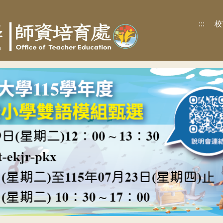
:::
校