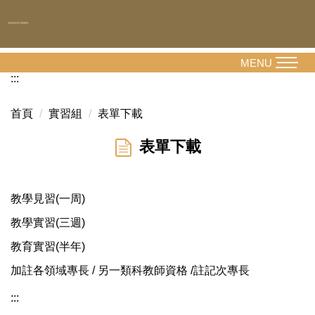
跳
到
主
要
MENU
內
:::
容
區
首頁
實習組
表單下載
表單下載
教學見習(一周)
教學實習(三週)
教育實習(半年)
加註各領域專長 / 另一類科教師資格 /註記次專長
:::