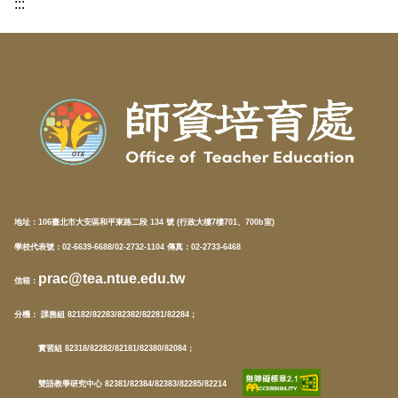
:::
地址：
106臺北市大安區和平東路二段 134 號 (行政大樓7樓701、700b室)
學校代表號：02-6639-6688/02-2732-1104 傳真：02-2733-6468
prac@tea.ntue.edu.tw
信箱
：
分機
： 課務組 82182/82283/82382/82281/82284；
實習組 82318/82282/82181/82380/82084；
雙語教學研究中心 82381/82384/82383/82285/82214