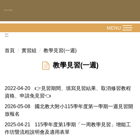
跳
到
主
要
MENU
內
:::
容
區
首頁
實習組
教學見習(一週)
教學見習(一週)
2022-04-20
👉見習期間、填寫見習結果、取消修習教程
資格、申請免見習👈
2026-05-08
國北教大附小115學年度第一學期一週見習開
放報名
2025-04-21
115學年度第1學期「一周教學見習」增能工
作坊暨流程說明會及適用表單