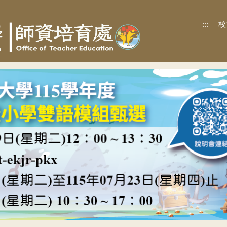
:::
校