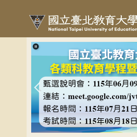
跳
到
主
要
內
容
區
教程甄選banner