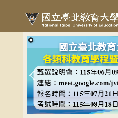
跳
到
主
要
內
容
區
教程甄選banner