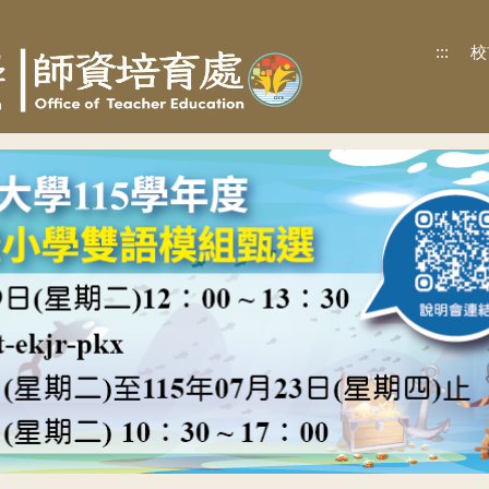
:::
校