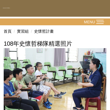
跳
到
主
要
MENU
內
首頁
實習組
史懷哲計畫
容
區
108年史懷哲梯隊精選照片