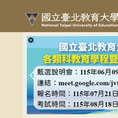
跳
到
主
要
內
容
區
教程甄選banner