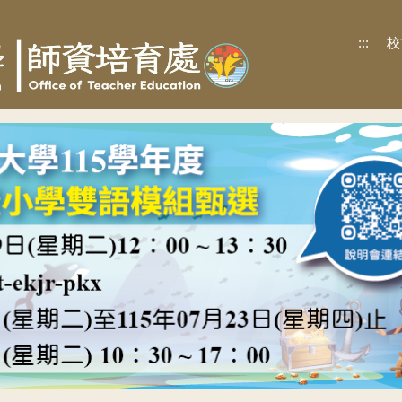
:::
校