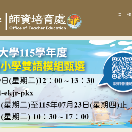
:::
校