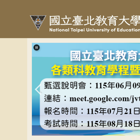
跳
到
主
要
內
容
區
教程甄選banner