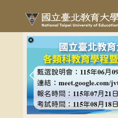
跳
到
主
要
內
容
區
教程甄選banner