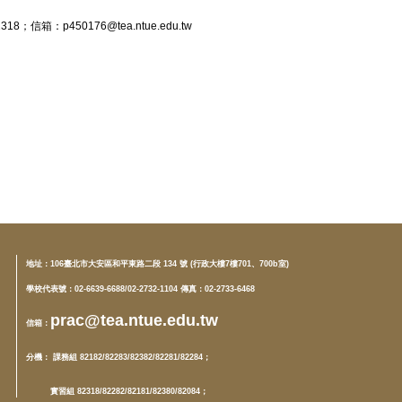
箱：p450176@tea.ntue.edu.tw
地址：
106臺北市大安區和平東路二段 134 號 (行政大樓7樓701、700b室)
學校代表號：02-6639-6688/02-2732-1104 傳真：02-2733-6468
prac@tea.ntue.edu.tw
信箱
：
分機
： 課務組 82182/82283/82382/82281/82284；
實習組 82318/82282/82181/82380/82084；