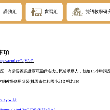
課務組
實習組
雙語教學研
事項
ttps://reurl.cc/8qV8eR
師經驗分享講座，有需要蓋認證章可至師培找史懷哲承辦人，核給1.5小時講
因材網教學應用研習(桃園市仁和國小邱奕明老師)
kv-xgrw-kjs
://forms.gle/evUhpTJT8WK55dXA8