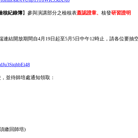
檢核紀錄簿
】參與演講部分之檢核表
蓋認證章、
核發
研習證明
雲端連結開放期間自4月19日起至5月5日中午12時止，請各位要抽
kidJu3SiqhbEi48
校，並待師培處通知領取：
須繳回師培)