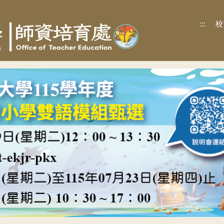
:::
校