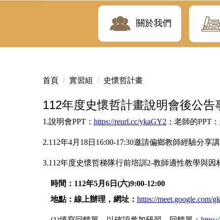
關於我們
首頁
實習組
史懷哲計畫
112年度史懷哲計畫說明會後公告
1.說明會PPT：
https://reurl.cc/ykaGY2
；老師的PPT：
2.112年4月18日16:00-17:30邀請偏鄉教
3.112年度史懷哲梯隊行前培訓2-教師適性教學與
時間：
112
年
5
月
6
日
(
六
)9:00-12:00
地點：線上辦理，網址：
https://meet.google.com/g
(1)填寫回饋單，以確認參加研習，回饋單：
https