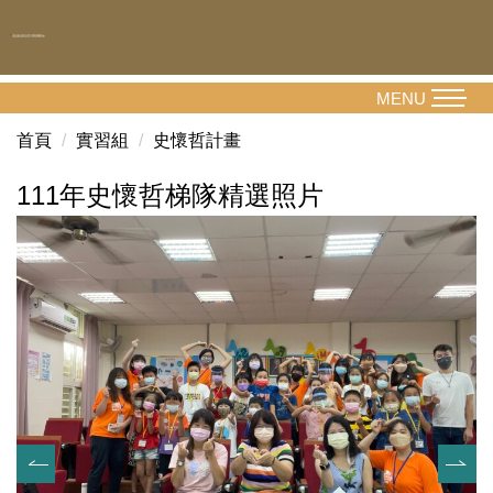
跳
到
主
要
MENU
內
首頁
實習組
史懷哲計畫
容
區
111年史懷哲梯隊精選照片