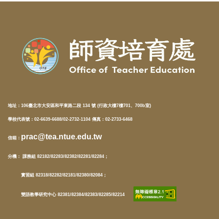
地址：
106臺北市大安區和平東路二段 134 號 (行政大樓7樓701、700b室)
學校代表號：02-6639-6688/02-2732-1104 傳真：02-2733-6468
prac@tea.ntue.edu.tw
信箱
：
分機
： 課務組 82182/82283/82382/82281/82284；
實習組 82318/82282/82181/82380/82084；
雙語教學研究中心 82381/82384/82383/82285/82214