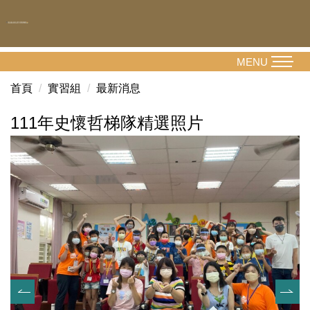
跳
到
主
要
MENU
內
首頁
實習組
最新消息
容
區
111年史懷哲梯隊精選照片