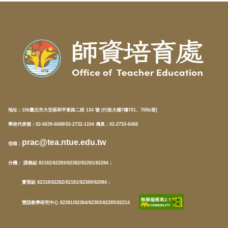
地址：
106臺北市大安區和平東路二段 134 號 (行政大樓7樓701、700b室)
學校代表號：02-6639-6688/02-2732-1104 傳真：02-2733-6468
prac@tea.ntue.edu.tw
信箱
：
分機
： 課務組 82182/82283/82382/82281/82284；
實習組 82318/82282/82181/82380/82084；
雙語教學研究中心 82381/82384/82383/82285/82214