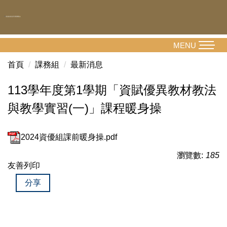
跳
到
主
要
MENU
內
首頁
課務組
最新消息
容
區
113學年度第1學期「資賦優異教材教法
與教學實習(一)」課程暖身操
2024資優組課前暖身操.pdf
瀏覽數:
185
友善列印
分享