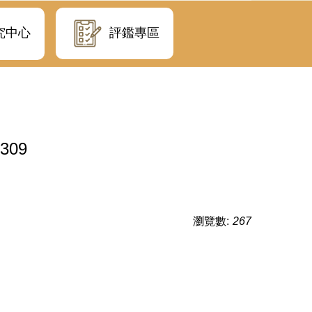
評鑑專區
究中心
09
瀏覽數:
267