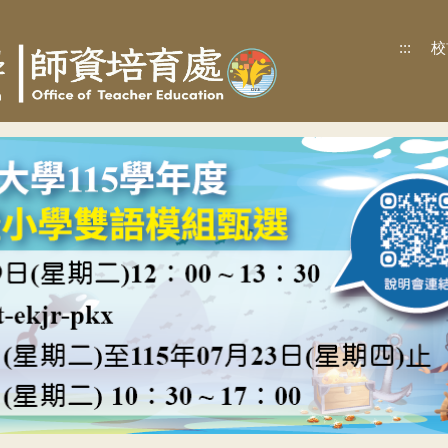
:::
校