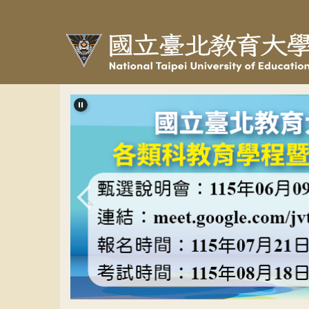
跳
到
主
要
內
容
區
教程甄選banner