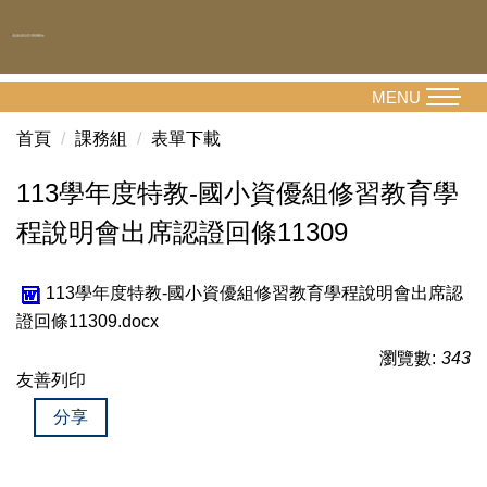
跳
到
主
要
MENU
內
首頁
課務組
表單下載
容
區
113學年度特教-國小資優組修習教育學
程說明會出席認證回條11309
113學年度特教-國小資優組修習教育學程說明會出席認
證回條11309.docx
瀏覽數:
343
友善列印
分享