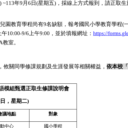
) ~113
年
9
月
6
日
(
星期五
)
，採線上方式報到，請正取生
兒園教育學程尚有
9
名缺額，報考國民小學教育學程
(
上午
10:00-9/6
上午
9:00
，並於
填報網址：
https://forms
A
教室。
表，攸關同學修課規劃及生涯發展等相關權益，
依本校
語模組甄選正取生修課說明會
日，星期二
)
會議地點
對象
動中心
國小學程