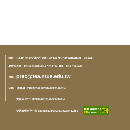
地址：
106臺北市大安區和平東路二段 134 號 (行政大樓7樓701、700b室)
學校代表號：02-6639-6688/02-2732-1104 傳真：02-2733-6468
prac@tea.ntue.edu.tw
信箱
：
分機
： 課務組 82182/82283/82382/82281/82284；
實習組 82318/82282/82181/82380/82084；
雙語教學研究中心 82381/82384/82383/82285/82214