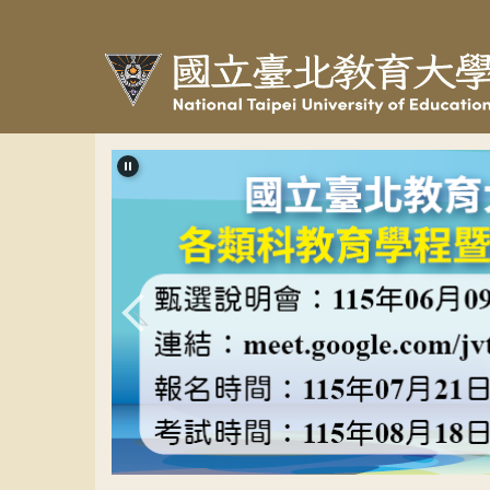
跳
到
主
要
內
容
區
教程甄選banner