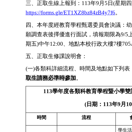
三、正取生線上報到：
113
年
9
月
5
日
(
星期四
https://forms.gle/ET1XZ8bz84zB4y7f6
。
四、
本年度經教育學程甄選委員會決議：幼
願調查表後擇優進行面試，填報期限為
9/
5
期五
)
中午
12:00
、地點本校行政大樓
7
樓
705
五、正取生修課說明會：
(一)各類科詳細流程、時間及地點如下列
取生請務必準時參加
。
113
學年度各類科教育學程暨小學雙
(
日期
：
113
年
9
月
10
時間
流程
學生活