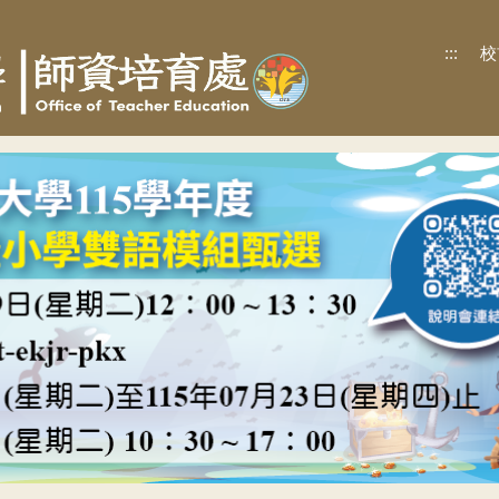
:::
校