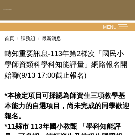
跳
到
主
要
MENU
內
首頁
課務組
最新消息
容
區
轉知重要訊息-113年第2梯次「國民小
學師資類科學科知能評量」網路報名開
始囉(9/13 17:00截止報名)
*本檢定項目可採認為師資生三項教學基
本能力的自選項目，尚未完成的同學歡迎
報名。
*11縣市 113年國小教甄 「學科知能評