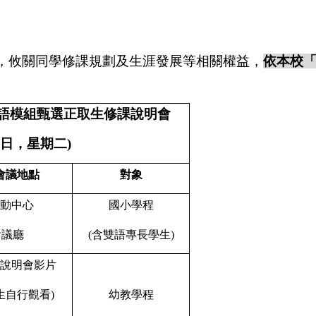
，攸關同學修課規劃及生涯發展等相關權益，
依本校
語模組甄選正取生修課說明會
日，星期二
)
會議地點
對象
動中心
國小學程
會議廳
(
含雙語專長學生
)
說明會影片
生自行觀看
)
幼教學程