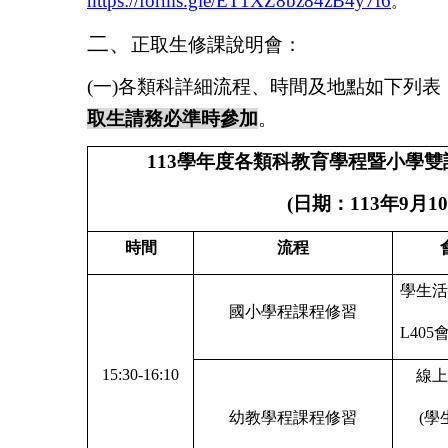
https://forms.gle/ET1XZ8bz84zB4y7f6
。
二、
正取生修課說明會：
(一)
各類科詳細流程、時間及地點如下列表
取生請務必準時參加
。
113
學年度各類科教育學程暨小學雙
(
日期：
113
年
9
月
10
時間
流程
學生活
國小學程課程修習
L405
15:30-16:10
線上
幼教學程課程修習
(
學