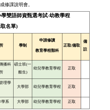
成修課說明會。
學雙語師資甄選考試-幼教學程
取名單)
申請修讀
備
所
學制
正取
/
備取
註
教育學程類科
傳播科
碩士班(一
幼兒學教育學程
正取
所
般生)
管理學
大學部
幼兒學教育學程
正取
作學系
大學部
幼兒學教育學程
正取