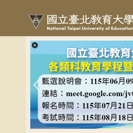
跳
到
主
要
內
容
區
教程甄選banner