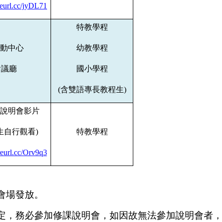
/reurl.cc/jyDL71
特教學程
動中心
幼教學程
會議廳
國小學程
(
含雙語專長教程生
)
說明會影片
生自行觀看
)
特教學程
/reurl.cc/Orv9q3
會場發放。
規定，務必參加修課說明會，如因故無法參加說明會者