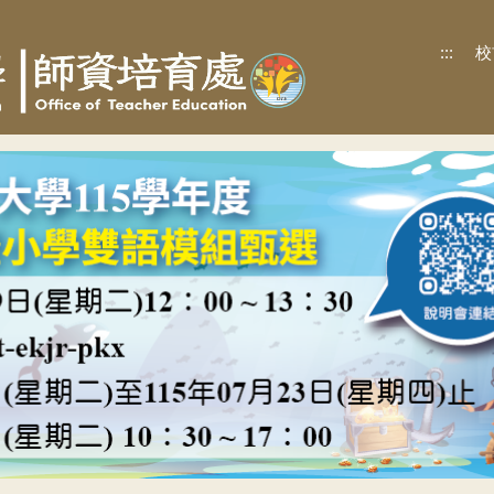
:::
校