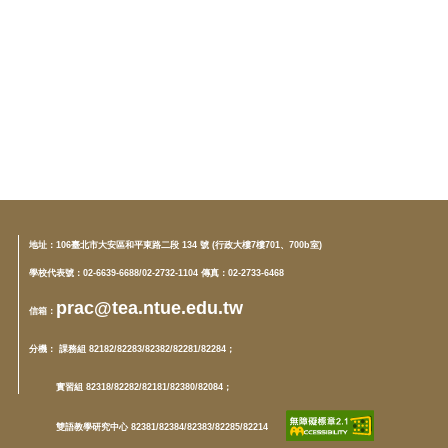
地址：
106臺北市大安區和平東路二段 134 號 (行政大樓7樓701、700b室)
學校代表號：02-6639-6688/02-2732-1104 傳真：02-2733-6468
prac@tea.ntue.edu.tw
信箱
：
分機
： 課務組 82182/82283/82382/82281/82284；
實習組 82318/82282/82181/82380/82084；
雙語教學研究中心 82381/82384/82383/82285/82214