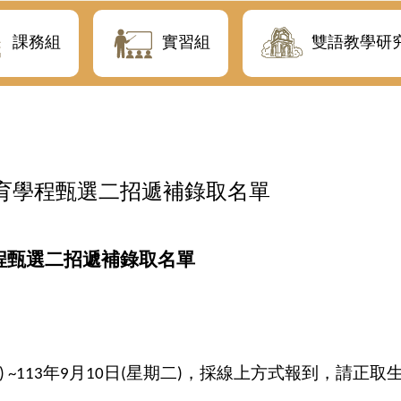
課務組
實習組
雙語教學研
教育學程甄選二招遞補錄取名單
程甄選
二招遞補錄取名單
年
月
日
星期二
，採線上方式報到，請正取
) ~113
9
10
(
)