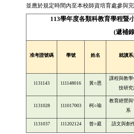
並應於規定時間內至本校師資培育處參與完
113
學年度各類科教育學程暨小
(
遞補錄
准考證號碼
學號
姓名
就讀系
課程與教學
1131143
111148016
黃○恩
技研究
教育經營與
1131028
111017003
柯○瑜
系
1131037
111202124
曾○庭
語文與創