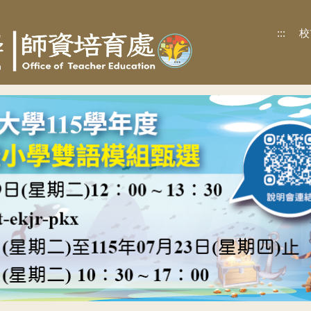
:::
校