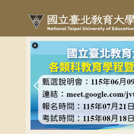
跳
到
主
要
內
容
區
教程甄選banner