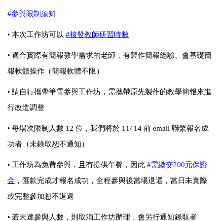
#
參與限制須知
•
本次工作坊可以
#
核發教師研習時數
•
適合實際有簡報教學需求的老師，有製作簡報經驗、會基礎簡
報軟體操作（簡報軟體不限）
•
請自行攜帶筆電參與工作坊，需攜帶原先製作的教學簡報來進
行改造調整
•
每場次限制人數
12
位，我們將於
11/ 14
前
email
聯繫報名成
功者（未錄取恕不通知）
•
工作坊為免費參與，且有提供午餐，因此
#
需繳交
200
元保證
金
，匯款完成才報名成功，全程參與後當場退還，當日未實際
或完整參加恕不退還
•
若未達參與人數，則取消工作坊辦理，會另行通知錄取者