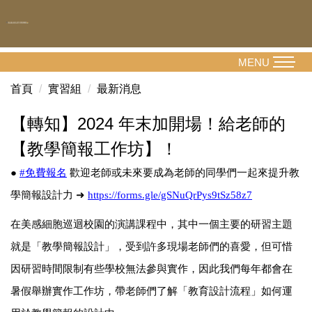
跳
到
主
要
MENU
內
首頁
實習組
最新消息
容
區
【轉知】2024 年末加開場！給老師的
【教學簡報工作坊】！
●
#
免費報名
歡迎老師或未來要成為老師的同學們一起來提升教
學簡報設計力
➜
https://forms.gle/gSNuQrPys9tSz58z7
在美感細胞巡迴校園的演講課程中，其中一個主要的研習主題
就是「教學簡報設計」，受到許多現場老師們的喜愛，但可惜
因研習時間限制有些學校無法參與實作，因此我們每年都會在
暑假舉辦實作工作坊，帶老師們了解「教育設計流程」如何運