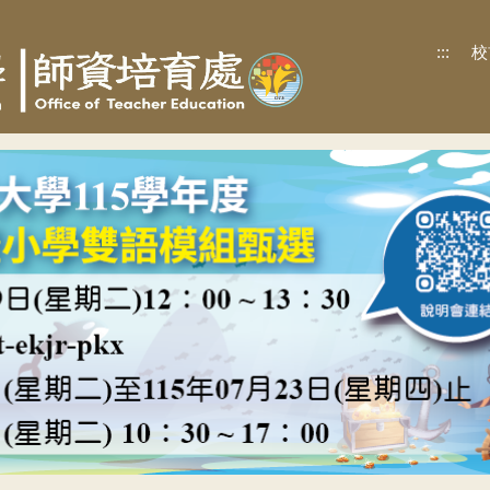
:::
校