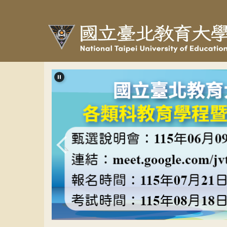
跳
到
主
要
內
容
區
教程甄選banner