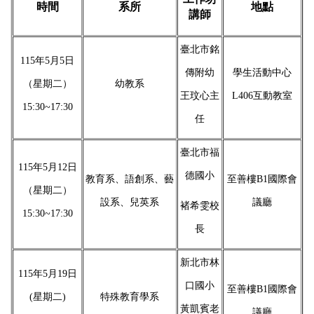
時間
系所
地點
講師
臺北市銘
115年5月5日
傳附幼
學生活動中心
（星期二）
幼教系
王玟心主
L406互動教室
15:30~17:30
任
臺北市福
115年5月12日
德國小
教育系、語創系、藝
至善樓B1國際會
（星期二）
設系、兒英系
議廳
褚希雯校
15:30~17:30
長
新北市林
115年5月19日
口國小
至善樓B1國際會
(星期二)
特殊教育學系
黃凱賓老
議廳