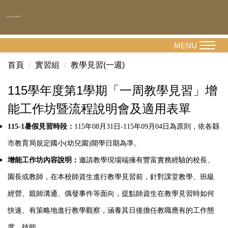
跳
到
主
要
MENU
內
首頁
實習組
教學見習(一週)
容
區
115學年度第1學期「一周教學見習」增
能工作坊暨流程說明會及適用表單
115-1暑假見習時段：
115年08月31日-115年09月04日為原則，依各縣
市教育局規定國小(幼兒園)開學日期為準。
增能工作坊內容說明：
邀請教學現場端擁有豐富實務經驗的校長、
園長或教師，在本校師資生進行教學見習前，針對課堂教學、班級
經營、親師溝通、偶發事件等面向，提點師資生在教學見習時如何
快速、有策略地進行教學觀察，涵養其日後擔任教職應有的工作態
度、技能。