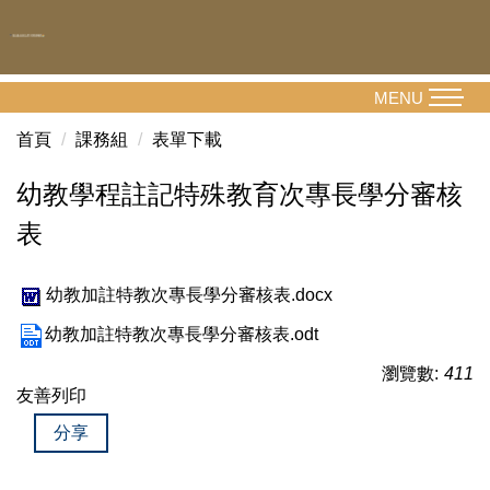
跳
到
主
要
MENU
內
首頁
課務組
表單下載
容
區
幼教學程註記特殊教育次專長學分審核
表
幼教加註特教次專長學分審核表.docx
幼教加註特教次專長學分審核表.odt
瀏覽數:
411
友善列印
分享