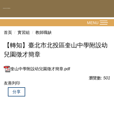
跳
到
主
要
MENU
內
首頁
實習組
教師職缺
容
區
【轉知】臺北市北投區奎山中學附設幼
兒園徵才簡章
奎山中學附設幼兒園徵才簡章.pdf
瀏覽數:
501
友善列印
分享