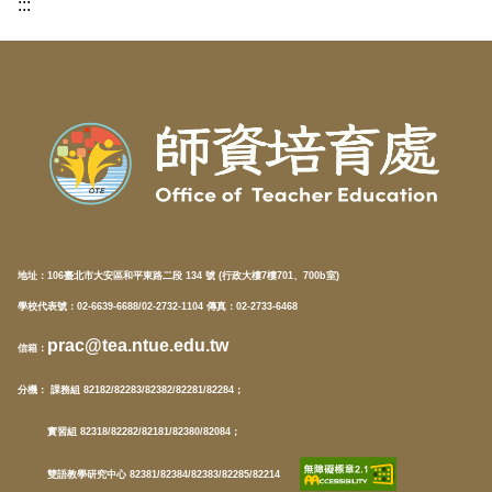
:::
地址：
106臺北市大安區和平東路二段 134 號 (行政大樓7樓701、700b室)
學校代表號：02-6639-6688/02-2732-1104 傳真：02-2733-6468
prac@tea.ntue.edu.tw
信箱
：
分機
： 課務組 82182/82283/82382/82281/82284；
實習組 82318/82282/82181/82380/82084；
雙語教學研究中心 82381/82384/82383/82285/82214