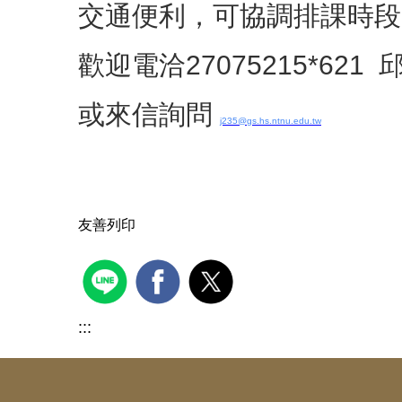
交通便利，可協調排課時段
歡迎電洽
27075215*621
或來信詢問
j235@gs.hs.ntnu.edu.tw
友善列印
:::