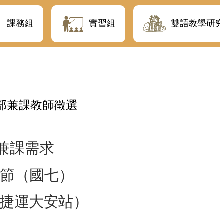
課務組
實習組
雙語教學研
中部兼課教師徵選
兼課需求
節（國七）
捷運大安站）