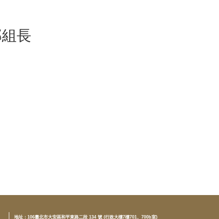
邱組長
地址：
106臺北市大安區和平東路二段 134 號 (行政大樓7樓701、700b室)