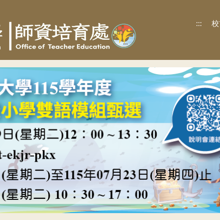
:::
校