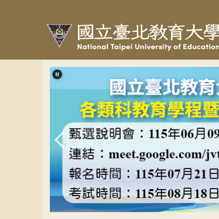
跳
到
主
要
內
容
區
教程甄選banner