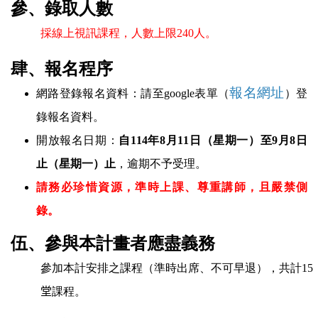
參、錄取人數
採線上視訊課程，人數上限
240
人。
肆、報名程序
報名網址
網路登錄報名資料：請至
google
表單（
）登
錄報名資料。
開放報名日期：
自
114
年
8
月
11
日（星期一）至
9
月
8
日
止（星期一）止
，逾期不予受理。
請務必珍惜資源，準時上課、尊重講師，且嚴禁側
錄。
伍、參與本計畫者應盡義務
參加本計安排之課程（準時出席、不可早退），共計
15
堂
課程。