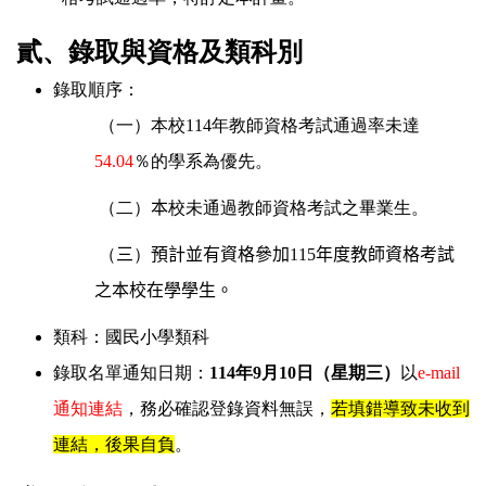
貳、錄取與資格及類科別
錄取順序：
（一）本校
114
年教師資格考試通過率
未達
54.04
％的
學系為優先。
（二）
本
校未通過教師資格考試之畢業生。
（
三
）
預計並有資格參加
11
5
年度教師資格考試
之本校在學學生。
類科：國民小學類科
錄取名單通知日期：
114
年
9
月
10
日（星期三）
以
e-mail
通知連結
，務必確認登錄資料無誤，
若填錯導致未收到
連結，後果自負
。