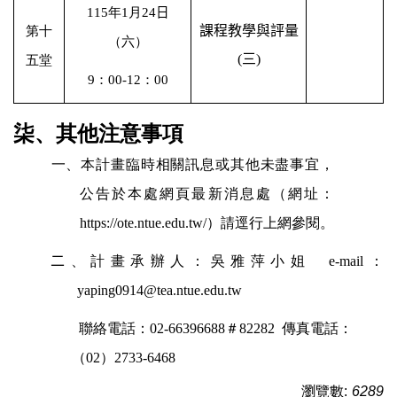
115
年
1
月
24
日
課程教學與評量
第十
（六）
(
三
)
五堂
9
：
00-12
：
00
柒、其他注意事項
一、本計畫臨時相關訊息或其他未盡事宜，
公告於本處網頁最新消息處（網址：
https://ote.ntue.edu.tw/
）請逕行上網參閱。
二
、計畫承辦人：吳雅萍小姐
e-mail
：
yaping0914@tea.ntue.edu.tw
聯絡電話：
02-66396688
＃
82282
傳真電話：
（
02
）
2733-6468
瀏覽數:
6289