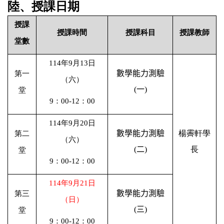
陸、授課日期
授課
授課時間
授課科目
授課教師
堂數
114
年
9
月
13
日
數學能力測驗
第一
（六）
(
一
)
堂
9
：
00-12
：
00
114
年
9
月
20
日
數學能力測驗
楊霽軒學
第二
（六）
(
二
)
長
堂
9
：
00-12
：
00
114
年
9
月
21
日
數學能力測驗
第三
（日）
(
三
)
堂
9
：
00-12
：
00