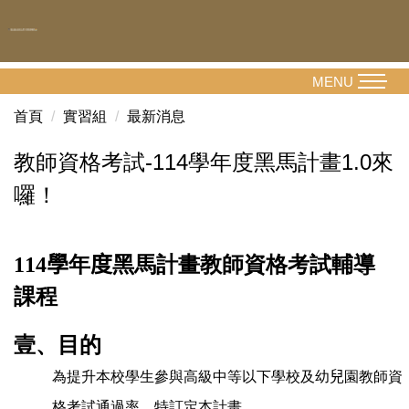
跳
到
主
要
MENU
內
首頁
實習組
最新消息
容
區
教師資格考試-114學年度黑馬計畫1.0來
囉！
114
學
年
度
黑馬計畫教師資格考試輔導
課程
壹、目的
為提升本校學生參與高級中等以下學校及幼
兒
園教師資
格考試通過率，特訂定本計畫。