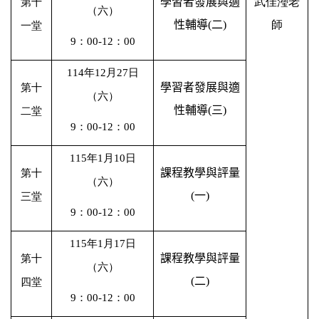
學習者發展與適
武佳瀅老
第十
（六）
性輔導
(
二
)
師
一堂
9
：
00-12
：
00
114
年
12
月
27
日
學習者發展與適
第十
（六）
性輔導
(
三
)
二堂
9
：
00-12
：
00
115
年
1
月
10
日
課程教學與評量
第十
（六）
(
一
)
三堂
9
：
00-12
：
00
115
年
1
月
17
日
課程教學與評量
第十
（六）
(
二
)
四堂
9
：
00-12
：
00