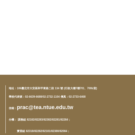
地址：
106臺北市大安區和平東路二段 134 號 (行政大樓7樓701、700b室)
學校代表號：02-6639-6688/02-2732-1104 傳真：02-2733-6468
prac@tea.ntue.edu.tw
信箱
：
分機
： 課務組 82182/82283/82382/82281/82284；
實習組 82318/82282/82181/82380/82084；