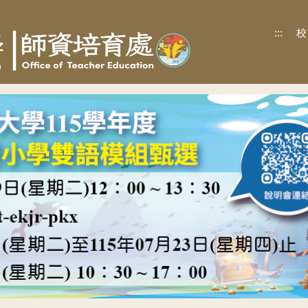
:::
校