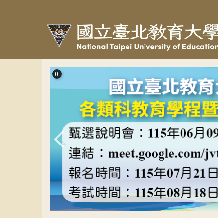
跳
到
主
要
內
容
區
教程甄選banner