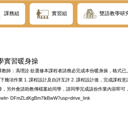
課務組
實習組
雙語教學研
學實習暖身操
課教師：馮理詮 欲選修本課程者請務必完成本份暖身操，格式已上
身操共分以下幾項作業 1. 課程設計及自評互評 2. 課程設計後，完成
掉，另外會請助教傳檔案給同學，請同學完成該份作業內容即可，
fJ2uKwIrr- DFmZLdKgBm7IkBwW?usp=drive_link