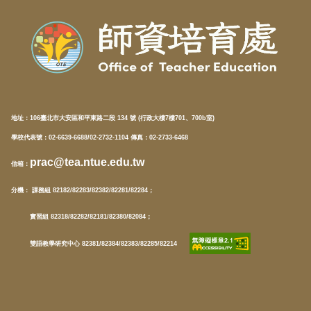
地址：
106臺北市大安區和平東路二段 134 號 (行政大樓7樓701、700b室)
學校代表號：02-6639-6688/02-2732-1104 傳真：02-2733-6468
prac@tea.ntue.edu.tw
信箱
：
分機
： 課務組 82182/82283/82382/82281/82284；
實習組 82318/82282/82181/82380/82084；
雙語教學研究中心 82381/82384/82383/82285/82214