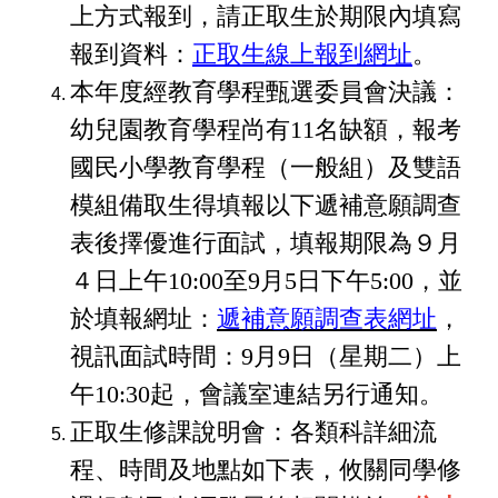
上方式報到，請正取生於期限內填寫
報到資料：
正取生線上報到網址
。
本年度經教育學程甄選委員會決議：
幼兒園教育學程尚有11名缺額，報考
國民小學教育學程（一般組）及雙語
模組備取生得填報以下遞補意願調查
表後擇優進行面試，填報期限為９月
４日上午10:00至9月5日下午5:00，並
於
填報網址：
遞補意願調查表網址
，
視訊面試時間：9月9日（星期二）上
午10:30起，會議室連結另行通知。
正取生修課說明會：各類科詳細流
程、時間及地點如下表，攸關同學修