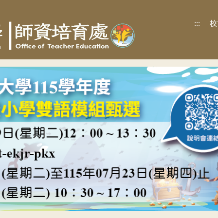
:::
校