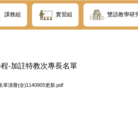
課務組
實習組
雙語教學研
學程-加註特教次專長名單
冊(全)1140905更新.pdf