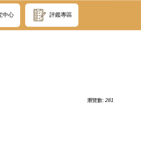
評鑑專區
究中心
瀏覽數:
281