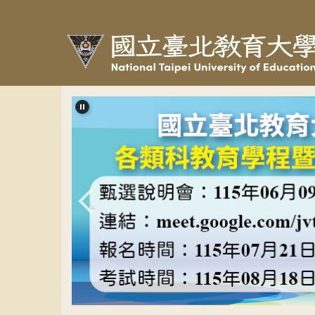
跳
到
主
要
內
容
區
教程甄選banner