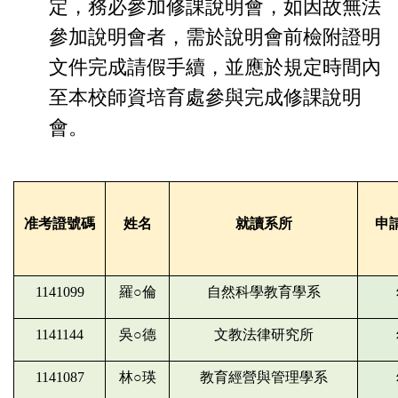
定，務必參加修課說明會，如因故無法
參加說明會者，需於說明會前檢附證明
文件完成請假手續，並應於規定時間內
至本校師資培育處參與完成修課說明
會。
准考證號碼
姓名
就讀系所
申
1141099
羅○倫
自然科學教育學系
1141144
吳○德
文教法律研究所
1141087
林○瑛
教育經營與管理學系