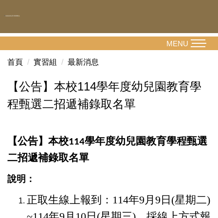
跳
到
主
要
MENU
內
首頁
實習組
最新消息
容
區
【公告】本校114學年度幼兒園教育學
程甄選二招遞補錄取名單
公告
本校
學年度幼兒園教育學程甄選
【
】
114
二招遞補錄取名單
說明：
正取生線上報到：
114
年
9
月
9
日
(
星期二
)
~114
年
9
月
10
日
(
星期三
)
，採線上方式報