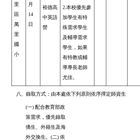
里
月
裕德高
2.本校優先參
區
14
中英語
加學生有特
萬
日
營
殊需求學生
里
及輔導需求
國
學生，如果
小
有特教或輔
導專長老師
尤佳。
八
、錄取方式：由本處依下列原則依序擇定師資生
(一) 配合教育部政
策需求，優先錄取
僑生、外籍生及海
外交換生。(二) 依