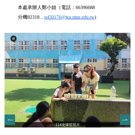
本處承辦人鄭小姐（電話：66396688
分機82318，
p450176@tea.ntue.edu.tw
)
114史懷哲照片