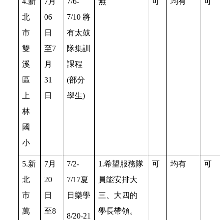
4.新
7月
7/6-
無
可
均有
可
北
06
7/10 將
市
日
有太鼓
雙
至7
隊集訓
溪
月
課程
區
31
(部分
上
日
學生)
林
國
小
5.新
7月
7/2-
1.希望服務隊
可
均有
可
北
20
7/17夏
員能安排大
市
日
日樂學
三、大四的
萬
至8
學長帶領。
8/20-21