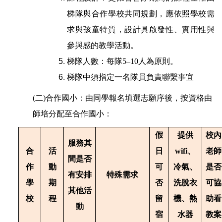
梯隊與合作學校共同規劃，應依照學校需
求與孩童特質，設計具啟發性、實用性與
參與感的教學活動。
梯隊人數：每隊5–10人為原則。
梯隊中須指定一名隊員負責聯繫事宜
(二)合作國小：由同學報名填選志願序後，按資格由
師培分配至合作國小：
假
提供
校內
服務其
合
活
日
wifi、
老師
間是否
作
動
可
冷氣、
是否
有安排
特殊需求
學
期
否
洗脫衣
可協
其他活
校
程
留
機、熱
助看
動
宿
水器
教案