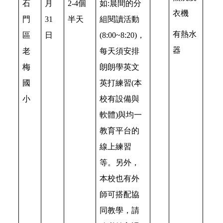
石
月
2-4個
如:晨間的分
衣機
門
31
半天
組閱讀活動
有熱水
區
日
(8:00~8:20)，
器
老
每天須安排
梅
朗朗學英文
國
英打練習(本
小
校有設備與
軟體)與均一
教育平台的
線上練習
等。另外，
本校也有外
師可搭配協
同教學，請