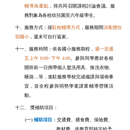
輔導為重點
，得共同召開課程討論會議。服
務對象為
各校幼兒園至六年級學生。
十、服務方式：採
駐校輔導方式
，服務期間
須集體住
宿國小
，週末可自行返家。
十一、服務時間：依各國小服務期程，
週一至週
五上午 8:00~下午 4:00
。參與同學應於各校
開班前一日擕帶個人盥洗用具、換洗衣物、
睡袋…等，進駐服務學校完成備課與場佈事
宜，並全程參與弱勢學童課業輔導營隊活
動。
十二、 獎補助項目：
(一)
補助項目：
交通費、膳食費、保險費、
教材費，依教育部核定給予