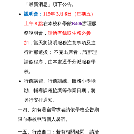
「最新消息」項下公告。
說明會：
115年
3月 6日
（星期五）
上午 8 點
在本校科學館
B406
辦理服
務說明會，
請所有錄取生務必參
加
，當天將說明服務注意事項及進
行幹部選拔； 不克出席者，請辦理
請假程序，由本處逕予分派服務學
校。
行前講習、行前訓練、服務小學場
勘、輔導課程協調等作業日期，將
另行安排通知。
十四、如有暑宿需求者請依學校公告期
限向學校申請個人暑宿。
十五、行政窗口：若有相關疑問，請洽