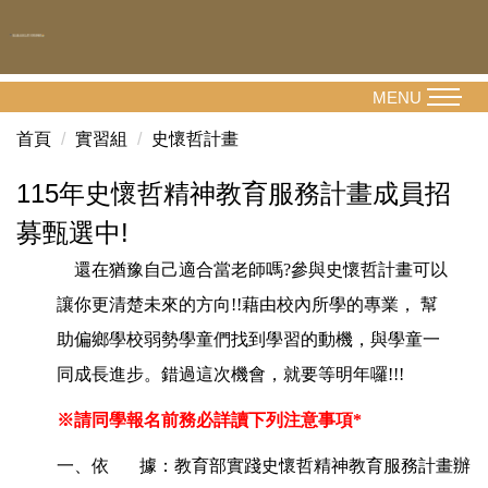
跳
到
主
要
MENU
內
首頁
實習組
史懷哲計畫
容
區
115年史懷哲精神教育服務計畫成員招
募甄選中!
還在猶豫自己適合當老師嗎?參與史懷哲計畫可以
讓你更清楚未來的方向!!藉由校內所學的專業， 幫
助偏鄉學校弱勢學童們找到學習的動機，與學童一
同成長進步。錯過這次機會，就要等明年囉!!!
※
請同學報名前務必詳讀下列注意事項*
一、依 據：教育部實踐史懷哲精神教育服務計畫辦