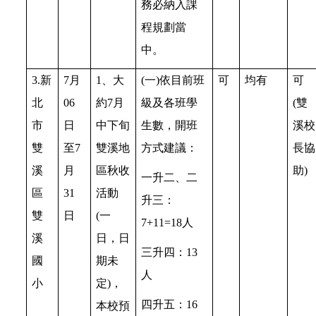
務必納入課
程規劃當
中。
3.新
7月
1、大
(一)依目前班
可
均有
可
北
06
約7月
級及各班學
(雙
市
日
中下旬
生數，開班
溪校
雙
至7
雙溪地
方式建議：
長協
溪
月
區秋收
助)
一升二、二
區
31
活動
升三：
雙
日
(一
7+11=18人
溪
日，日
三升四：13
國
期未
人
小
定)，
四升五：16
本校預