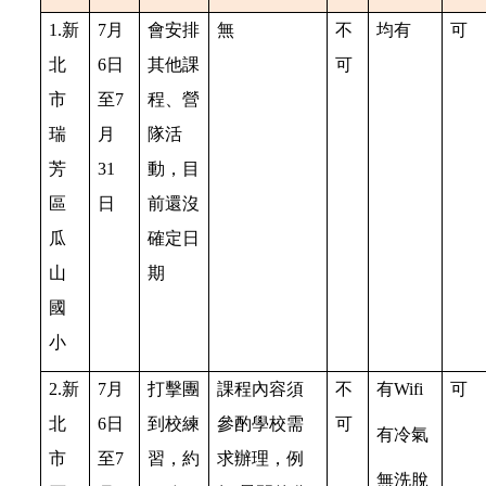
1.新
7月
會安排
無
不
均有
可
北
6日
其他課
可
市
至7
程、營
瑞
月
隊活
芳
31
動，目
區
日
前還沒
瓜
確定日
山
期
國
小
2.新
7月
打擊團
課程內容須
不
有Wifi
可
北
6日
到校練
參酌學校需
可
有冷氣
市
至7
習，約
求辦理，例
無洗脫