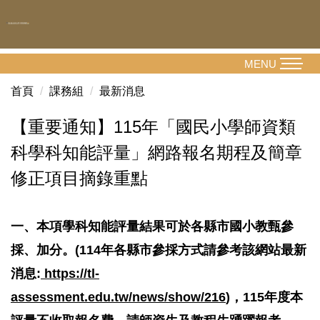
跳
到
主
要
MENU
內
首頁
課務組
最新消息
容
區
【重要通知】115年「國民小學師資類
科學科知能評量」網路報名期程及簡章
修正項目摘錄重點
一、
本項學科知能評量結果可於各縣市國小教甄參
採、加分。(114年各縣市參採方式請參考該網站最新
消息:
https://tl-
assessment.edu.tw/news/show/216
)，115年度本