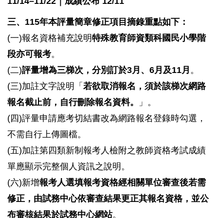
11/14–11/22｜成績公布 12/11
三、
115年本評量簡章修正項目摘錄重點如下：
(一)報名資格補充說明
特殊教育師資類科國民小學階
段亦可報考
。
(二)
評量增為三梯次，分別訂於3月、6月及11月
。
(三)加註文字說明「
若欲取消報名，須於該梯次網路
報名截止前，自行刪除報名資料。
」。
(四)評量申請應考切結書改為網路報名登錄時勾選，
不需自行上傳圖檔。
(五)加註第四類新制報考人檢附之教師資格考試成績
單應顯示完整個人資訊之說明。
(六)新增
報考人選填報考資格經相關單位審查後若需
修正，由試務中心依審查結果更正其報名資格，並公
布審核結果於試務中心網站
。