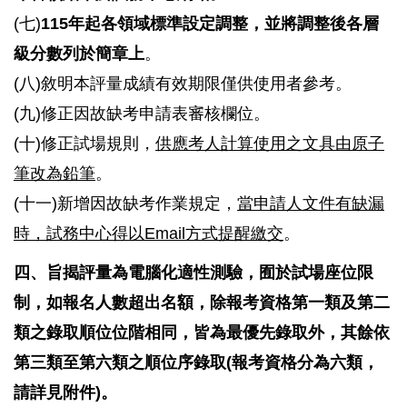
(七)
115年起各領域標準設定調整，並將調整後各層
級分數列於簡章上
。
(八)敘明本評量成績有效期限僅供使用者參考。
(九)修正因故缺考申請表審核欄位。
(十)修正試場規則，
供應考人計算使用之文具由原子
筆改為鉛筆
。
(十一)新增因故缺考作業規定，
當申請人文件有缺漏
時，試務中心得以Email方式提醒繳交
。
四、
旨揭評量為電腦化適性測驗，囿於試場座位限
制，如報名人數超出名額，除報考資格第一類及第二
類之錄取順位位階相同，皆為最優先錄取外，其餘依
第三類至第六類之順位序錄取(報考資格分為六類，
請詳見附件)。