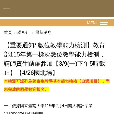
跳
到
主
要
MENU
內
首頁
課務組
最新消息
容
區
【重要通知/ 數位教學能力檢測】教育
部115年第一梯次數位教學能力檢測，
請師資生踴躍參加【3/9(一)下午5時截
止】【4/26國北場】
本檢測可認列為師資生教學基本能力檢核【自選項目】，尚
未完成的同學歡迎報名。
一、依據國立臺南大學115年2月4日南大科評字第
1150002068號函辦理。