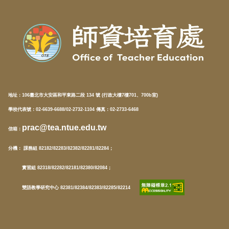
地址：
106臺北市大安區和平東路二段 134 號 (行政大樓7樓701、700b室)
學校代表號：02-6639-6688/02-2732-1104 傳真：02-2733-6468
prac@tea.ntue.edu.tw
信箱
：
分機
： 課務組 82182/82283/82382/82281/82284；
實習組 82318/82282/82181/82380/82084；
雙語教學研究中心 82381/82384/82383/82285/82214