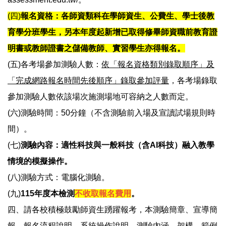
(四)
報名資格：各師資類科在學師資生、公費生、學士後教
育學分班學生，另本年度起新增已取得修畢師資職前教育證
明書或教師證書之儲備教師、實習學生亦得報名。
(五)各考場參加測驗人數：
依「報名資格類別錄取順序」及
「完成網路報名時間先後順序」錄取參加評量
，各考場錄取
參加測驗人數依該場次施測場地可容納之人數而定。
(六)測驗時間：50分鐘（不含測驗前入場及宣讀試場規則時
間）。
(七)
測驗內容：適性科技與一般科技（含AI科技）融入教學
情境的模擬操作。
(八)測驗方式：電腦化測驗。
(九)
115年度本檢測
不收取報名費用
。
四、請各校積極鼓勵師資生踴躍報考，本測驗簡章、宣導簡
報、報名流程說明、系統操作說明、測驗內涵、架構、範例