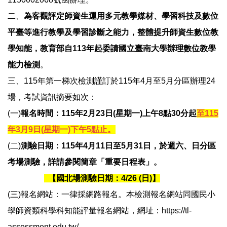
二、
為客觀評定師資生運用多元教學媒材、學習科技及數位
平臺等進行教學及學習診斷之能力，整體提升師資生數位教
學知能，教育部自113年起委請國立臺南大學辦理數位教學
能力檢測
。
三、115年第一梯次檢測謹訂於115年4月至5月分區辦理24
場，考試資訊摘要如次：
(一)
報名時間：
115年2月23日(星期一)上午8點30分起
至
115
年3月9日(星期一)下午5點止。
(二)
測驗日期：115年4月11日至5月31日，於週六、日分區
考場測驗，詳請參閱簡章「重要日程表」。
【國北場測驗日期：4/26 (日)】
(三)報名網站：一律採網路報名。本檢測報名網站同國民小
學師資類科學科知能評量報名網站，網址：
https://tl-
assessment.edu.tw/
。