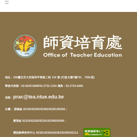
:::
地址：
106臺北市大安區和平東路二段 134 號 (行政大樓7樓701、700b室)
學校代表號：02-6639-6688/02-2732-1104 傳真：02-2733-6468
prac@tea.ntue.edu.tw
信箱
：
分機
： 課務組 82182/82283/82382/82281/82284；
實習組 82318/82282/82181/82380/82084；
雙語教學研究中心 82381/82384/82383/82285/82214