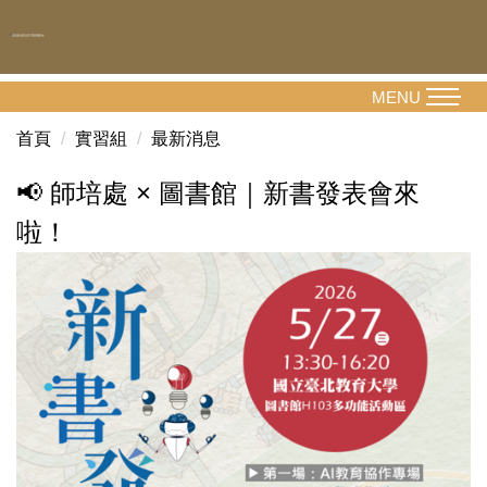
跳
到
主
要
MENU
內
首頁
實習組
最新消息
容
區
📢 師培處 × 圖書館｜新書發表會來
啦！