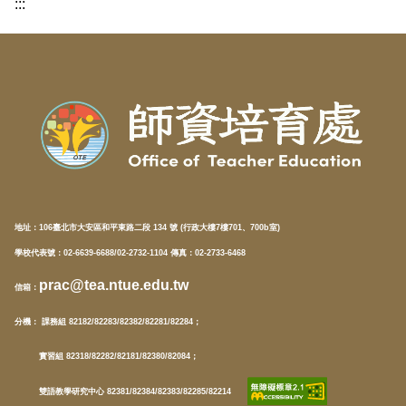
:::
地址：
106臺北市大安區和平東路二段 134 號 (行政大樓7樓701、700b室)
學校代表號：02-6639-6688/02-2732-1104 傳真：02-2733-6468
prac@tea.ntue.edu.tw
信箱
：
分機
： 課務組 82182/82283/82382/82281/82284；
實習組 82318/82282/82181/82380/82084；
雙語教學研究中心 82381/82384/82383/82285/82214