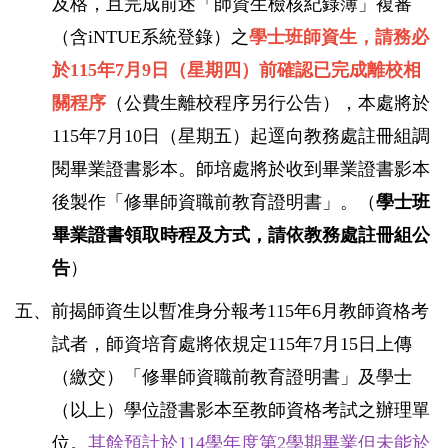
及格，且完成前述「師資生檢核紀錄簿」複審
（含iNTUE系統登錄）之
學士班師資生，請務必
於115年7月9日（星期四）前確認已完成離校相
關程序
（公費生離校程序另行公告），本處將於
115年7月10日（星期五）起逕向教務處註冊組調
閱畢業證書影本。師培處將於收到畢業證書影本
後製作「修畢師資職前教育證明書」。（
學士班
畢業證書領取時程及方式，請依教務處註冊組公
告
）
五、前揭師資生以暫准身分報考115年6月教師資格考
試者，師資培育處將依規定115年7月15日上傳
（繳交）「修畢師資職前教育證明書」及學士
（以上）學位證書影本至教師資格考試之辦理單
位。
其餘預計於114學年度第2學期畢業但未能於