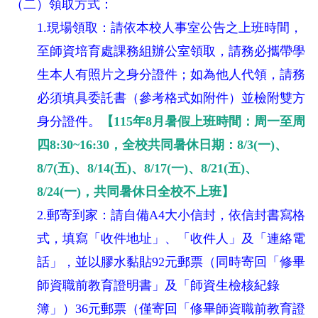
（二）領取方式：
1.現場領取：請依本校人事室公告之上班時間，
至師資培育處課務組辦公室領取，請務必攜帶學
生本人有照片之身分證件；如為他人代領，請務
必須填具委託書（參考格式如附件）並檢附雙方
身分證件。
【
115年8月
暑假上班時間：周一至周
四8:30~16:30，全校共同暑休日期：8/3(一)、
8/7(五)、
8/14(五
)、
8/17(一)、
8/21(五)、
8/24(一
)，共同暑休日全校不上班
】
2.郵寄到家：請自備A4大小信封，依信封書寫格
式，填寫「收件地址」、「收件人」及「連絡電
話」，並以膠水黏貼92元郵票
（同時寄回「修畢
師資職前教育證明書
」及「師資生檢核紀錄
簿
」
）
36元郵票
（僅寄回「修畢師資職前教育證