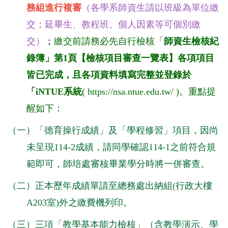
務組進行複審
（各學系師資生請以班級為單位繳
交；延畢生、教程班、個人因素等可個別繳
交）
；
繳交前請務必先自行檢核「
師資生檢核紀
錄簿」第1頁【檢核項目審查一覽表】各項項目
皆已完成，且各項資料填寫完整並登錄於
「iNTUE系統
( https://nsa.ntue.edu.tw/ )。重點提
醒如下：
（一）「德育操行成績」及「學程修習」項目，因尚
未呈現114-2成績，請同學確認114-1之前符合規
範即可，師培處審核畢業學分時將一併審查。
（二）正本歷年成績單請至總務處出納組(行政大樓
A203室)外之繳費機列印。
（三）
三項「教學基本能力檢核」（含教學演示、學