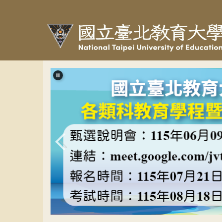
跳
到
主
要
內
容
區
教程甄選banner