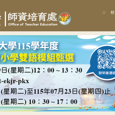
:::
校