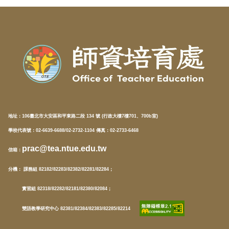
地址：
106臺北市大安區和平東路二段 134 號 (行政大樓7樓701、700b室)
學校代表號：02-6639-6688/02-2732-1104 傳真：02-2733-6468
prac@tea.ntue.edu.tw
信箱
：
分機
： 課務組 82182/82283/82382/82281/82284；
實習組 82318/82282/82181/82380/82084；
雙語教學研究中心 82381/82384/82383/82285/82214