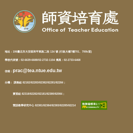
地址：
106臺北市大安區和平東路二段 134 號 (行政大樓7樓701、700b室)
學校代表號：02-6639-6688/02-2732-1104 傳真：02-2733-6468
prac@tea.ntue.edu.tw
信箱
：
分機
： 課務組 82182/82283/82382/82281/82284；
實習組 82318/82282/82181/82380/82084；
雙語教學研究中心 82381/82384/82383/82285/82214