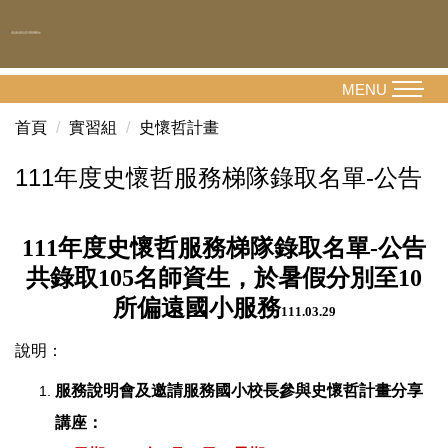
跳
到
主
要
MENU
內
首頁
實習組
史懷哲計畫
容
區
111年度史懷哲服務梯隊錄取名單-公告
年度史懷哲服務梯隊錄取名單
公告
111
-
共錄取
名師資生，於暑假分別至
105
10
所偏遠國小服務
111.03.29
說明：
服務說明會及邀請服務國小校長參與史懷哲計畫分享
講座：