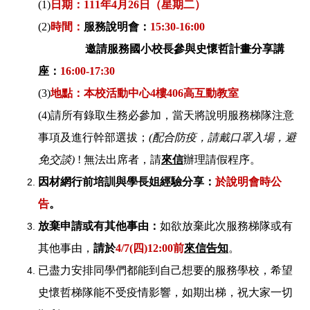
(1)
日期：
111
年
4
月
26
日（星期二）
(2)
時間：
服務說明會：
15:
30-16:00
邀請服務國小校長參與史懷哲計畫分享講
座：
16:00-17:30
(3)
地點：本校活動中心4
樓
406高互動教室
(4)
請所有錄取生務必參加，當天將說明服務梯隊注意
事項及進行幹部選拔；
(
配合防疫，請戴口罩入場，避
免交談
)
! 無法出席者，請
來信
辦理請假程序。
因材網行前培訓與學長姐經驗分享：
於說明會時公
告
。
放棄申請或有其他事由：
如欲放棄此次服務梯隊或有
其他事由，
請於
4/7(
四
)12:00
前
來信告知
。
已盡力安排同學們都能到自己想要的服務學校，希望
史懷哲梯隊能不受疫情影響，如期出梯，祝大家一切