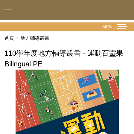
跳
到
主
要
MENU
內
首頁
地方輔導叢書
容
區
110學年度地方輔導叢書 - 運動百靈果
Bilingual PE