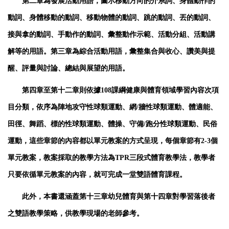
第⼆章為發展活動⽤語，圖⽰移動⽅向的介系詞、⾝體動作的
動詞、⾝體移動的動詞、移動物體的動詞、跳的動詞、丟的動詞、
接與拿的動詞、⼿動作的動詞、彙整動作⽰範、活動分組、活動講
解等的⽤語。
第三章為綜合活動⽤語，彙整集合與收⼼、讚美與提
醒、評量與討論、總結與展望的⽤語。
第四章至第十二章則依據108課綱健康與體育領域學習內容次項
目分類，依序為陣地攻守性球類運動、網/牆性球類運動、體適能、
田徑、舞蹈、標的性球類運動、體操、守備/跑分性球類運動、民俗
運動，這些章節的內容都以單元教案的方式呈現，每個章節有2-3個
單元教案，教案採取的教學方法為TPR三段式體育教學法，教學者
只要依循單元教案的內容，就可完成一堂雙語體育課程。
此外，本書還涵蓋第十三章幼兒體育與第十四章對學習落後者
之雙語教學策略，供教學現場的老師參考。