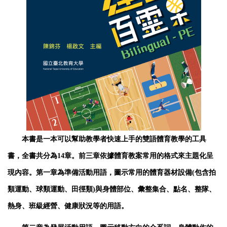
本書是一本可以幫助教學者快速上⼿的雙語體育教學的⼯具
書，全書共分為14章。前三章依據體育教案常⽤的格式來主題化呈
現內容。第⼀章為準備活動⽤語，圖⽰常⽤的體育器材設備(包含拍
類運動、球類運動、⽥徑類)與⾝體部位、彙整集合、點名、整隊、
熱⾝、班級經營、健康狀況等的⽤語。