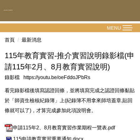
跳
到
主
要
MENU
內
首頁
最新消息
容
區
115年教育實習-推介實習說明錄影檔(申
請115年2月、8月教育實習說明)
錄影檔
https://youtu.be/oeFddoJPbRs
看完錄影檔後填寫認證回條，並將填寫完成之認證回條黏貼
於「師資生檢核紀錄簿」上(紀錄簿不用拿來師培蓋章,貼回
條就可以了)，才算完成參加此項說明會。
申請115年2、8月教育實習作業期程一覽表.pdf
115申請教育實習重要通知.docx