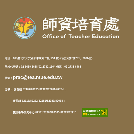
地址：
106臺北市大安區和平東路二段 134 號 (行政大樓7樓701、700b室)
學校代表號：02-6639-6688/02-2732-1104 傳真：02-2733-6468
prac@tea.ntue.edu.tw
信箱
：
分機
： 課務組 82182/82283/82382/82281/82284；
實習組 82318/82282/82181/82380/82084；
雙語教學研究中心 82381/82384/82383/82285/82214