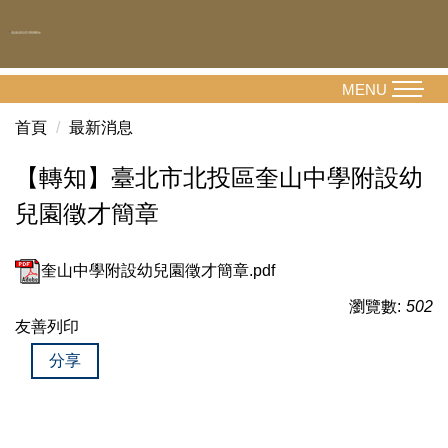
跳
到
主
要
MENU
內
首頁
最新消息
容
區
【轉知】臺北市北投區奎山中學附設幼
兒園徵才簡章
奎山中學附設幼兒園徵才簡章.pdf
瀏覽數:
502
友善列印
分享