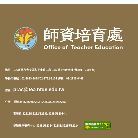
地址：
106臺北市大安區和平東路二段 134 號 (行政大樓7樓701、700b室)
學校代表號：02-6639-6688/02-2732-1104 傳真：02-2733-6468
prac@tea.ntue.edu.tw
信箱
：
分機
： 課務組 82182/82283/82382/82281/82284；
實習組 82318/82282/82181/82380/82084；
雙語教學研究中心 82381/82384/82383/82285/82214