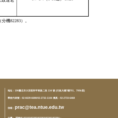
江政達老
（分機
82283
）。
地址：
106臺北市大安區和平東路二段 134 號 (行政大樓7樓701、700b室)
學校代表號：02-6639-6688/02-2732-1104 傳真：02-2733-6468
prac@tea.ntue.edu.tw
信箱
：