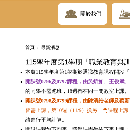
關於我們
首頁
最新消息
115學年度第1學期「職業教育
本處
115
學年度第
1
學期於通識教育課程開設「
開課號
0796
及
0797
課程，由吳炘如、王俊斌、
的同學不需跑班，
18
週都在同一間教室上課。
開課號
0798
及
0799
課程，由陳清誥老師及蔡新
皆需上課，第
10
週
（
11/9
）
換另一門課程上課
績進行平均計算
。
開設課程如下列表，請選課學生依下表上課：