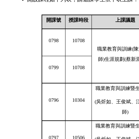
開課號
授課時段
上課議題
0798
10708
職業教育與訓練
(
陳
師
)
生涯規劃
(
蔡新
0799
10708
職業教育與訓練暨
0796
10304
(
吳炘如、王俊斌、
師
)
職業教育與訓練暨
0797
10506