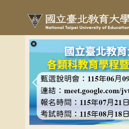
跳
到
主
要
內
容
區
教程甄選banner