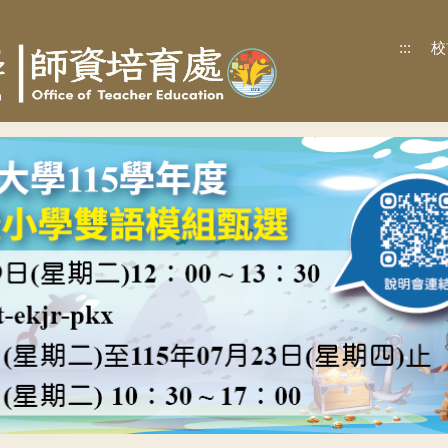
:::
校