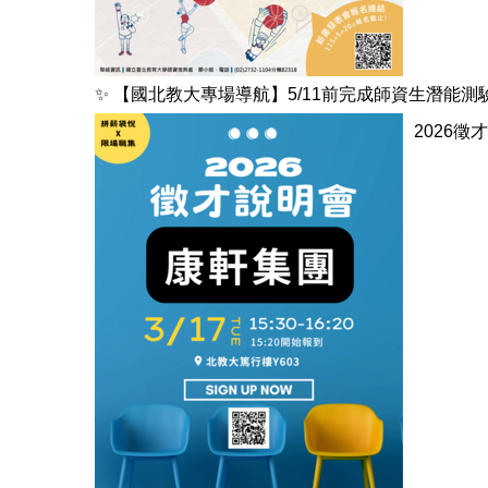
✨ 【國北教大專場導航】5/11前完成師資生潛能測
2026徵