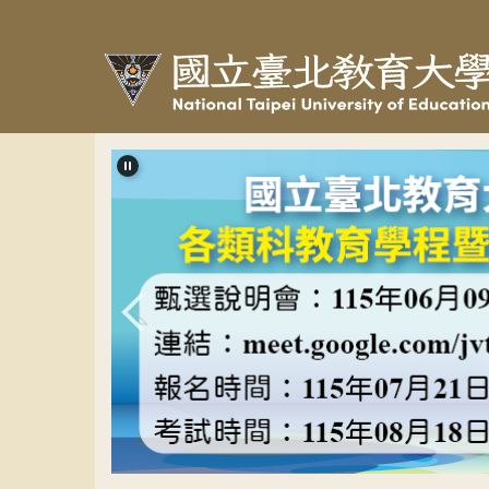
跳
到
主
要
內
容
區
教程甄選banner