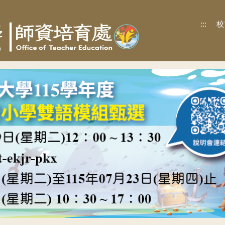
:::
校