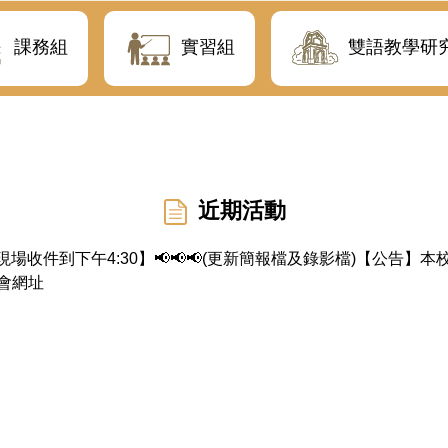
課務組
實習組
雙語教學研
近期活動
23現場收件到下午4:30】📢📢📢(更新簡報檔及錄影檔)【公告
會網址