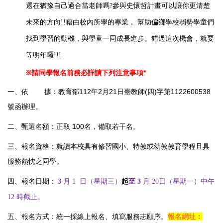
還在猶豫自己適合當老師嗎?參與史懷哲計畫可以讓你更清楚
未來的方向!!藉由校內所學的專業， 幫助偏鄉學校弱勢學童們
找到學習的動機，與學童一同成長進步。錯過這次機會，就要
等明年囉!!!
※
請同學報名前務必詳讀下列注意事項*
一、依 據：教育部112年2月21日臺教師(四)字第1122600538
號函辦理。
二、甄選名額：正取 100名，備取若干名。
三、報名資格：就讀本校具有修習國小、特教或幼教教育學程且具
服務熱忱之同學。
四、報名日期：
3
月 1 日（星期三）
起
至 3
月 20日（星期一）中午
12 時截止。
五、報名方式：統一採線上報名、填寫服務志願序。
報名網址：