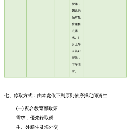
營隊，
因此仍
須有教
育服務
之需
求。8
月上午
有其它
營隊，
下午照
常。
七、錄取方式：由本處依下列原則依序擇定師資生
(一) 配合教育部政策
需求，優先錄取僑
生、外籍生及海外交