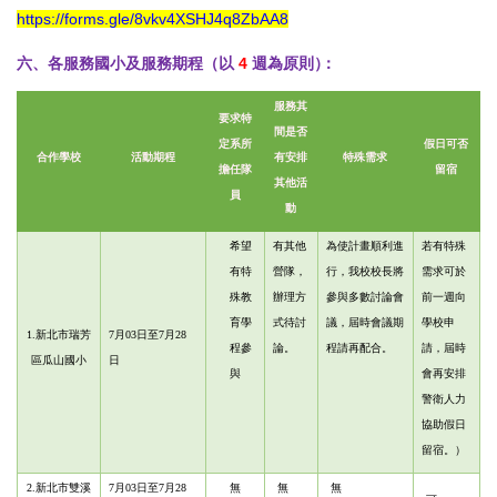
https://forms.gle/8vkv4XSHJ4q8ZbAA8
六、各服務國小及服務期程（以
4
週為原則
）
：
服務其
要求特
間是否
定系所
假日可否
合
作學校
活動期程
有安排
特殊需求
擔任隊
留宿
其他活
員
動
希望
有其他
為使計畫順利進
若有特殊
有特
營隊，
行，我校校長將
需求可於
殊教
辦理方
參與多數討論會
前一週向
育學
式待討
議，屆時會議期
學校申
1.
新北市瑞芳
7月03日至7月28
程參
論。
程請再配合。
請，屆時
區瓜山國小
日
與
會再安排
警衛人力
協助假日
留宿。
）
2.新北市雙溪
7月03日至7月28
無
無
無