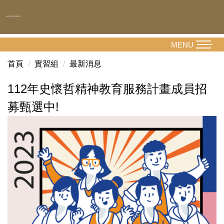
跳
到
主
要
MENU
內
首頁
實習組
最新消息
容
區
112年史懷哲精神教育服務計畫成員招
募甄選中!