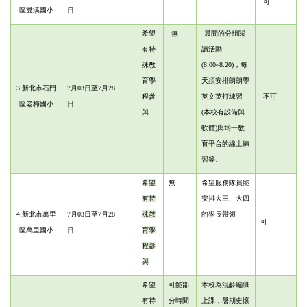
可
區雙溪國小
日
希望
無
晨間的分組閱
有特
讀活動
殊教
(8:00~8:20)，每
育學
天須安排朗朗學
3.
新北市石門
7月03日至7月28
程參
英文英打練習
不可
區老梅國小
日
與
(本校有設備與
軟體)
與均一教
育平台的線上練
習等。
希望
無
希望服務隊員能
有特
安排大三、大四
4.新北市萬里
7月03日至7月28
殊教
的學長帶領
可
區萬里國小
日
育學
程參
與
希望
可能部
本校為混齡編班
有特
分時間
上課，暑期史懷