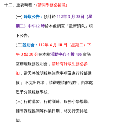
十二、重要時程：
(請同學務必留意)
(一)
錄取公告：
預計於
112年 3 月 28日（星
期二）中午12 時
於本處網頁「最新消息」項
下公告。
(二)
說明會：
112年
4 月 18 日
（星期二）下
午 3 點 30 分
在本校
活動中心 4 樓 406
會議
室辦理服務說明會，
請所有錄取生務必參
加
，當天將說明服務注意事項及進行幹部選
拔； 不克出席者，請辦理請假程序，由本處
逕予分派服務學校。
(三)
行前講習、行前訓練、服務小學場勘、
輔導課程協調等作業日期，將另行安排通
知。