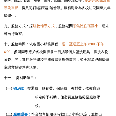
數學、自然、音樂、電腦、
體育、藝能、團康活動等，
以課業及生活輔
導為重點
，得共同召開課程討論會議。服務對象為
各校幼兒園至六年
級學生。
九、服務方式：採
駐校輔導方式
，服務期間
須集體住宿國小
，週末
可自行返家。
十、服務時間：依各國小服務期程，
週一至週五上午 8:00~下午
4:00
。參與同學應於各校開班前一日擕帶個人盥洗用具、換洗衣物、
睡袋…等，進駐服務學校完成備課與場佈事宜，並全程參與弱勢學
童課業輔導營隊活動。
十一、 獎補助項目：
(一)
交通費、膳食費、保險費、教材費，依教育部
補助項目：
核定給予補助，住宿費直接核撥至服務學
校。
(二)
服務證書：
符合教育部服務時數(112 小時)規定，並提出