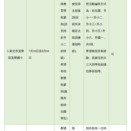
殊教
會安排
哲活動編班方式
育學
太鼓集
為：幼兒園、升
程參
訓(目
小一+升小二、
與
(請
前尚未
升小三+升小
安排
確定太
四、升小五+升
於升
鼓訓練
小六、升國一，
小二
暑假時
共5班。
5.
新北市貢寮
7月10日至8月04
的班
程)。
希望能安排有經
可
區貢寮國小
日
級)
驗、負責任的大
希望
三大四學長姐擔
有幼
任隊長指導。
教教
程參
與
(服
務本
校幼
兒園
學生)
希望
無
因本校有一位特