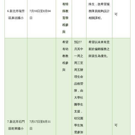
有特
殊生，故希望服
6.新北市瑞芳
7月10日至8月04
殊教
務隊員能夠設計
可
區鼻頭國小
日
育學
相關課程。
程參
與
希望
預計7
希望以未來有意
有幼
月其中
願於偏鄉服務之
教教
一周之
師資生為優先。
程參
周三至
與
周五辦
理生命
品格營
隊，由
大學社
團學生
支援，
幼兒園
7.
新北市石門
7月
17
日至
8
月
11
學生無
可
區乾華國小
日
需參加