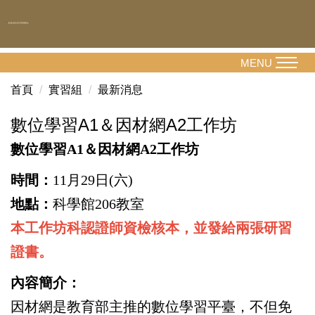
跳
到
主
要
MENU
內
首頁
實習組
最新消息
容
區
數位學習A1＆因材網A2工作坊
數位學習A1＆因材網A2工作坊
時間：
11月29日(六)
地點：
科學館206教室
本工作坊科認證師資檢核本，並發給兩張研習
證書。
內容簡介：
因材網是教育部主推的數位學習平臺，不但免