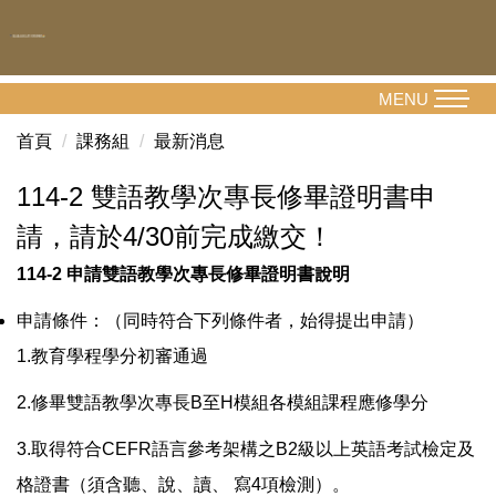
跳
到
主
要
MENU
內
首頁
課務組
最新消息
容
區
114-2 雙語教學次專長修畢證明書申
請，請於4/30前完成繳交！
114-2 申請雙語教學次專長修畢證明書說明
申請條件：（同時符合下列條件者，始得提出申請）
1.教育學程學分初審通過
2.修畢雙語教學次專長B至H模組各模組課程應修學分
3.取得符合CEFR語言參考架構之B2級以上英語考試檢定及
格證書（須含聽、說、讀、 寫4項檢測）。